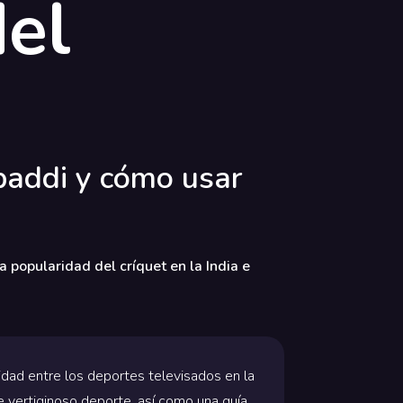
del
baddi y cómo usar
 popularidad del críquet en la India e
dad entre los deportes televisados en la
te vertiginoso deporte, así como una guía