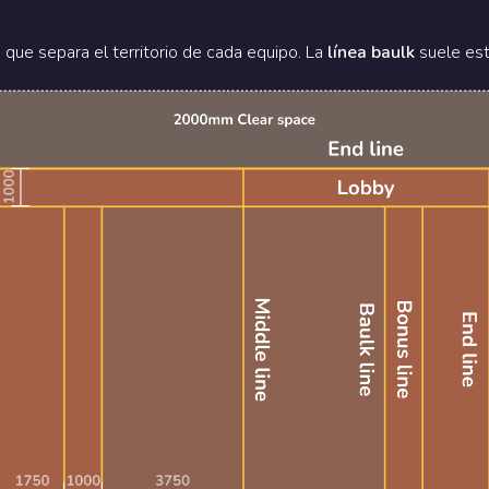
a que separa el territorio de cada equipo. La
línea baulk
suele est