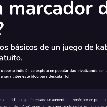
n marcador 
?
os básicos de un juego de ka
tuito.
eporte indio único explotó en popularidad, rivalizando con la
 jugar, ¡lee este blog para descubrirlo!
el kabaddi ha experimentado un aumento astronómico en populari
internacionales. Aquí tienes un resumen rápido de las reglas de es