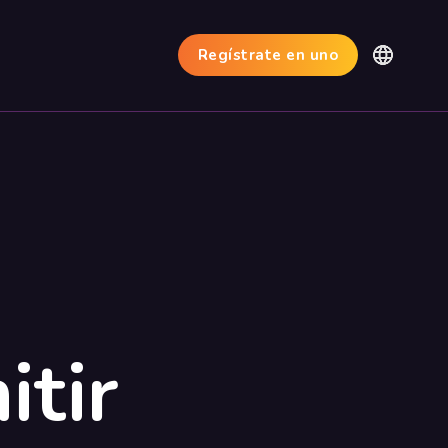
Regístrate en uno
itir