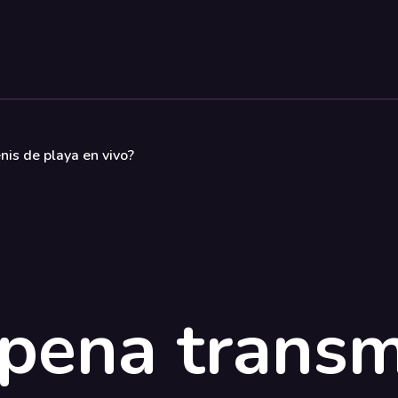
enis de playa en vivo?
 pena transm