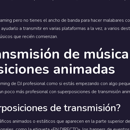
reaming pero no tienes el ancho de banda para hacer malabares con
yudarlo a transmitir en varias plataformas a la vez, a varios des
músicos que recién comienzan.
ansmisión de música
siciones animadas
eaming de DJ profesional como si estás empezando con algo peque
 un poco más profesional con superposiciones de transmisión ani
rposiciones de transmisión?
ficos animados o estáticos que aparecen en la parte superior de
ionales, como la etiqueta «EN DIRECTO», los banners de eventos,