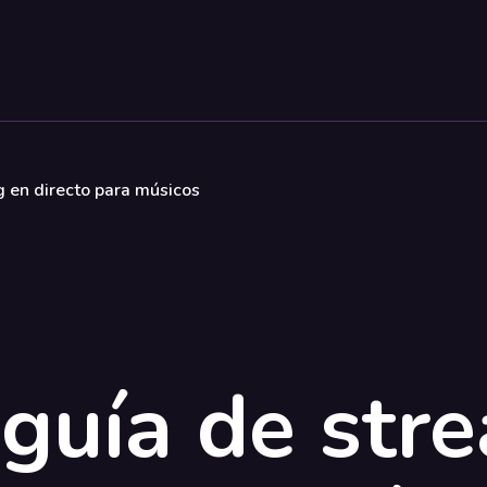
 en directo para músicos
guía de str